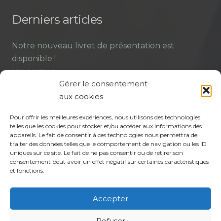
Derniers articles
Notre nouveau livret de présentation est
disponible !
23 Juil à 12h20
Gérer le consentement
Mieux comprendre le rôle de la sage-femme
aux cookies
pour faciliter le parcours de soin
Pour offrir les meilleures expériences, nous utilisons des technologies
21 Juil à 15h14
telles que les cookies pour stocker et/ou accéder aux informations des
appareils. Le fait de consentir à ces technologies nous permettra de
Assemblée générale 2026 : participez à la vie de
traiter des données telles que le comportement de navigation ou les ID
votre CPTS
uniques sur ce site. Le fait de ne pas consentir ou de retirer son
consentement peut avoir un effet négatif sur certaines caractéristiques
21 Juil à 14h58
et fonctions.
Accepter
Contact
Refuser