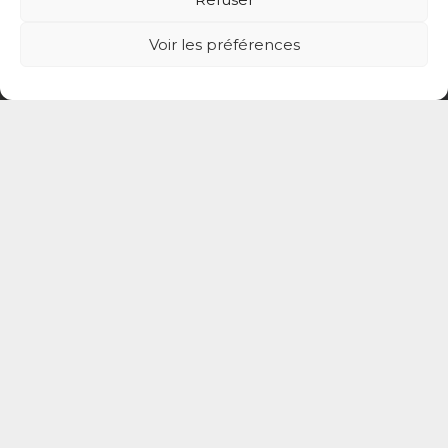
coordination@cptsadp94.com
Voir les préférences
+33 6 27 84 93 26
4 place du Général Leclerc 94130 Nogent-
sur-Marne
Mentions légales
Politique de confidentialité du site
Politique de protection des données de la CPTS
ADP 94