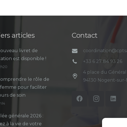
ers articles
Contact
ouveau livret de
coordination@cpt
ation est disponible !
+33 6 27 84 93 26
12h20
4 place du Général
omprendre le rôle de
94130 Nogent-sur
-femme pour faciliter
ours de soin
5h14
ée générale 2026 :
ez à la vie de votre