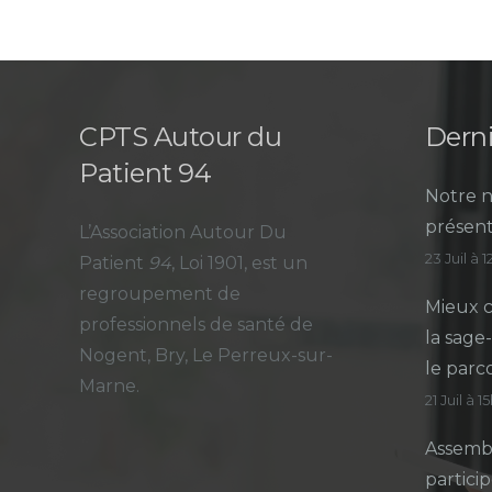
CPTS Autour du
Derni
Patient 94
Notre n
présent
L’Association Autour Du
23 Juil à 
Patient
94
, Loi 1901, est un
regroupement de
Mieux c
professionnels de santé de
la sage
Nogent, Bry, Le Perreux-sur-
le parc
Marne.
21 Juil à 1
Assembl
particip