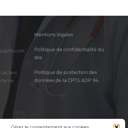
Mentions légales
Politique de confidentialité du
sadp94.com
site
Politique de protection des
 Leclerc
données de la CPTS ADP 94
-Marne
Gérer le consentement aux cookies