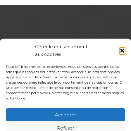
Gérer le consentement
aux cookies
Pour offrir les meilleures expériences, nous utilisons des technologies
CPTS Autour du Patient 94
telles que les cookies pour stocker et/ou accéder aux informations des
appareils. Le fait de consentir à ces technologies nous permettra de
traiter des données telles que le comportement de navigation ou les ID
L’Association Autour Du Patient
94
, Loi 1901, est
uniques sur ce site. Le fait de ne pas consentir ou de retirer son
un regroupement de professionnels de santé de
consentement peut avoir un effet négatif sur certaines caractéristiques
et fonctions.
Nogent, Bry, Le Perreux-sur-Marne.
Accepter
Derniers articles
Refuser