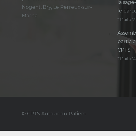
la sage
Nogent, Bry, Le Perreux-sur-
le parc
Marne.
21 Juil à 1
Assembl
particip
CPTS
21 Juil à 
© CPTS Autour du Patient