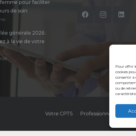
-femme pour faciliter
ours de soin
5h14
ée générale 2026 :
ez à la vie de votre
14h58
Pour offrir 
cookies pour
consentir à 
comportement
ou de retire
caractéristi
Ac
Votre CPTS
Professionnels de sant