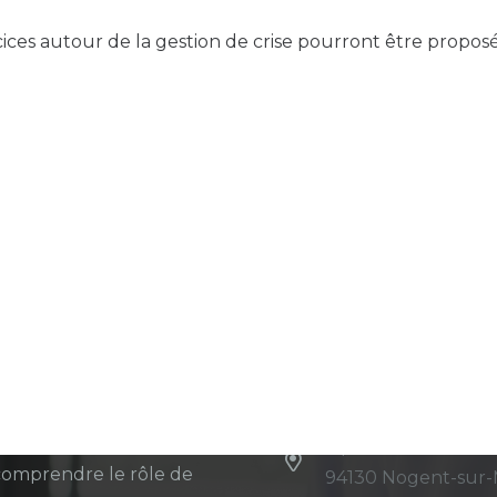
ices autour de la gestion de crise pourront être propo
ers articles
Contact
ouveau livret de
coordination@cpt
ation est disponible !
+33 6 27 84 93 26
12h20
4 place du Général
omprendre le rôle de
94130 Nogent-sur