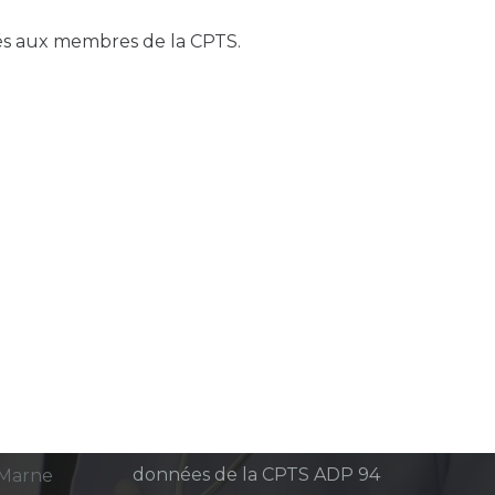
sés aux membres de la CPTS.
Mentions légales
Politique de confidentialité du
sadp94.com
site
Politique de protection des
 Leclerc
données de la CPTS ADP 94
-Marne