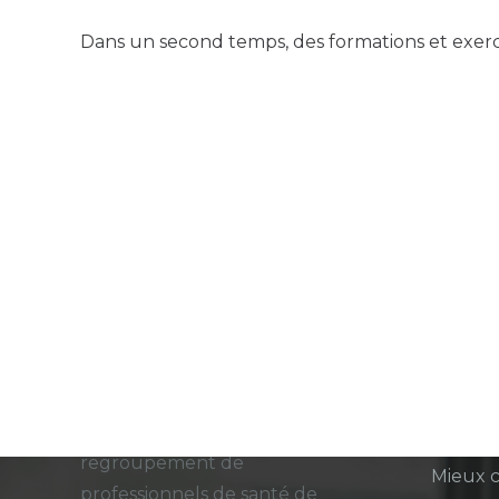
Dans un second temps, des formations et exerc
CPTS Autour du
Derni
Patient 94
Notre n
présent
L’Association Autour Du
23 Juil à 
Patient
94
, Loi 1901, est un
regroupement de
Mieux c
professionnels de santé de