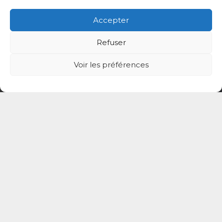
Accepter
Contact
Refuser
coordination@cptsadp94.com
Voir les préférences
+33 6 27 84 93 26
4 place du Général Leclerc 94130 Nogent-
sur-Marne
Mentions légales
Politique de confidentialité du site
Politique de protection des données de la CPTS