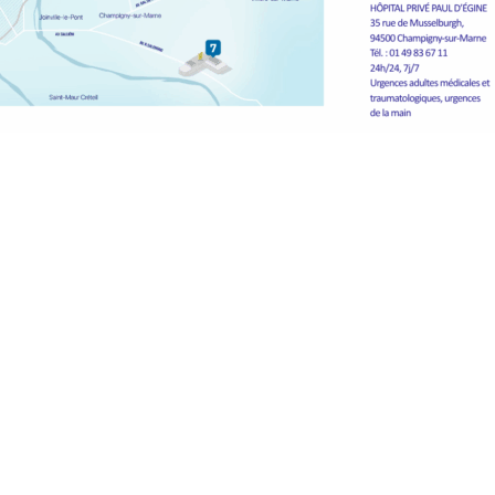
ers articles
Contact
ouveau livret de
coordination@cpt
ation est disponible !
+33 6 27 84 93 26
12h20
4 place du Général
omprendre le rôle de
94130 Nogent-sur
-femme pour faciliter
ours de soin
5h14
ée générale 2026 :