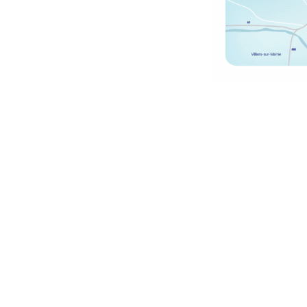
CPTS Autour du
Derni
Patient 94
Notre n
présent
L’Association Autour Du
23 Juil à 
Patient
94
, Loi 1901, est un
regroupement de
Mieux c
professionnels de santé de
la sage
Nogent, Bry, Le Perreux-sur-
le parc
Marne.
21 Juil à 1
Assembl