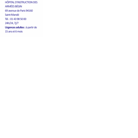
Mentions légales
Politique de confidentialité du
sadp94.com
site
Politique de protection des
 Leclerc
données de la CPTS ADP 94
-Marne