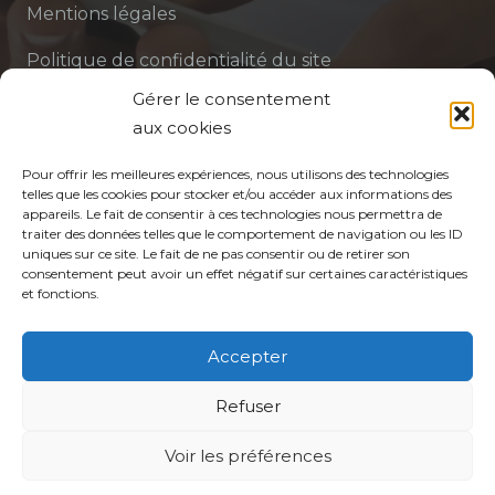
Mentions légales
Politique de confidentialité du site
Gérer le consentement
Politique de protection des données de la CPTS
aux cookies
ADP 94
Pour offrir les meilleures expériences, nous utilisons des technologies
telles que les cookies pour stocker et/ou accéder aux informations des
appareils. Le fait de consentir à ces technologies nous permettra de
traiter des données telles que le comportement de navigation ou les ID
uniques sur ce site. Le fait de ne pas consentir ou de retirer son
consentement peut avoir un effet négatif sur certaines caractéristiques
et fonctions.
© CPTS Autour du Patient
Accepter
Votre CPTS
Refuser
Professionnels de santé
Voir les préférences