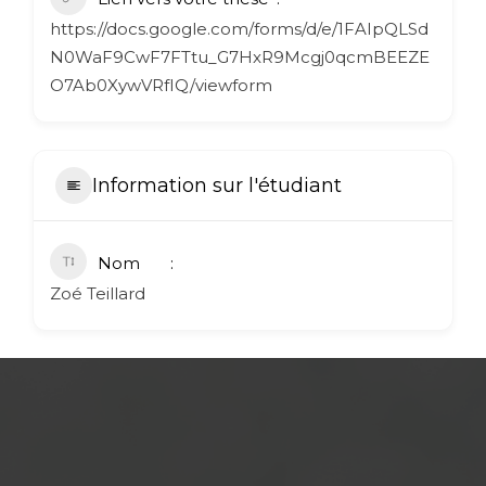
https://docs.google.com/forms/d/e/1FAIpQLSd
N0WaF9CwF7FTtu_G7HxR9Mcgj0qcmBEEZE
O7Ab0XywVRfIQ/viewform
Information sur l'étudiant
Nom
Zoé Teillard