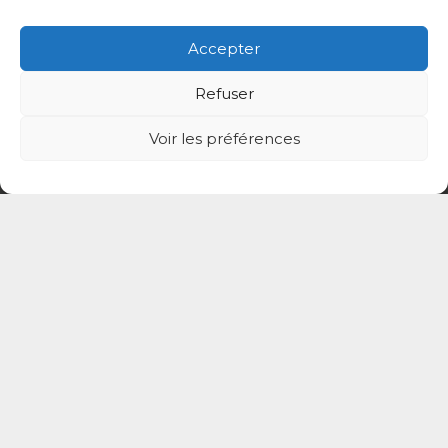
Accepter
Refuser
Voir les préférences
CPTS Autour du Patient 94
L’Association Autour Du Patient
94
, Loi 1901, est
un regroupement de professionnels de santé de
Nogent, Bry, Le Perreux-sur-Marne.
Derniers articles