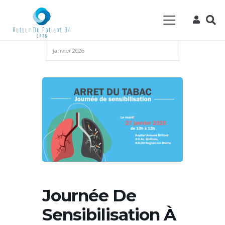
Accueil
Events - CPTS Autour du Patient
94
Évènement
Formation
Journée
de sensibilisation à l’arrêt du tabac – 27
janvier 2026
Journée De
Sensibilisation À