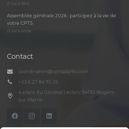
21 Juil à 15h14
Assemblée générale 2026 : participez à la vie de
votre CPTS
21 Juil à 14h58
Contact
coordination@cptsadp94.com
+33 6 27 84 93 26
4 place du Général Leclerc 94130 Nogent-
sur-Marne