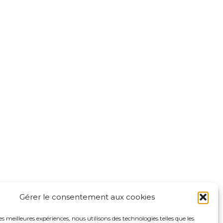
Mentions légales
Politique de confidentialité du
sadp94.com
site
Politique de protection des
 Leclerc
données de la CPTS ADP 94
-Marne
Gérer le consentement aux cookies
les meilleures expériences, nous utilisons des technologies telles que les