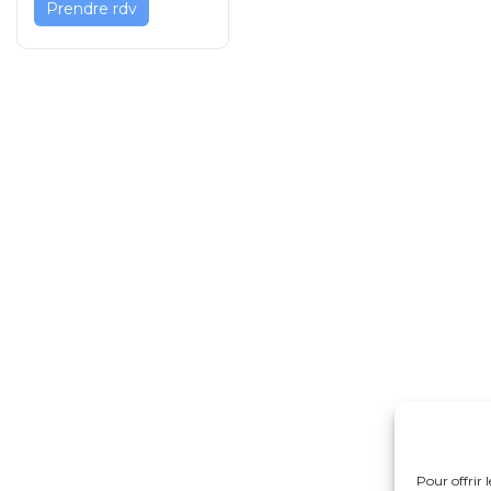
Prendre rdv
ers articles
Contact
ouveau livret de
coordination@cpt
ation est disponible !
+33 6 27 84 93 26
12h20
4 place du Général
omprendre le rôle de
94130 Nogent-sur
-femme pour faciliter
ours de soin
5h14
ée générale 2026 :
ez à la vie de votre
14h58
Pour offrir 