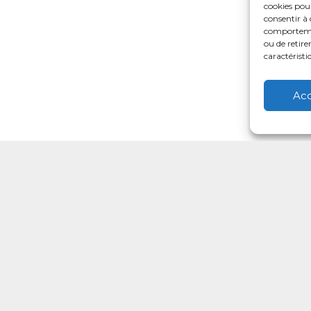
cookies pour
consentir à 
comportement
ou de retire
caractéristi
Ac
Votre CPTS
Professionnels de sant