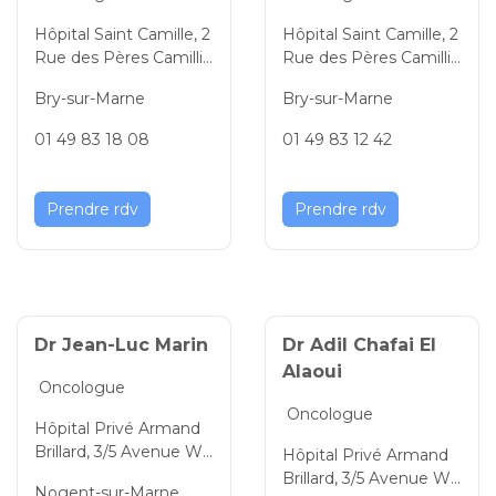
Hôpital Saint Camille, 2
Hôpital Saint Camille, 2
Rue des Pères Camillie
Rue des Pères Camillie
ns, Bry-sur-Marne Val-d
ns, Bry-sur-Marne Val-d
Bry-sur-Marne
Bry-sur-Marne
e-Marne, Île-de-France,
e-Marne, Île-de-France,
94360, France
94360, France
01 49 83 18 08
01 49 83 12 42
Prendre rdv
Prendre rdv
Dr Jean-Luc Marin
Dr Adil Chafai El
Alaoui
Oncologue
Oncologue
Hôpital Privé Armand
Brillard, 3/5 Avenue Wa
Hôpital Privé Armand
tteau, Nogent-sur-Mar
Brillard, 3/5 Avenue Wa
Nogent-sur-Marne