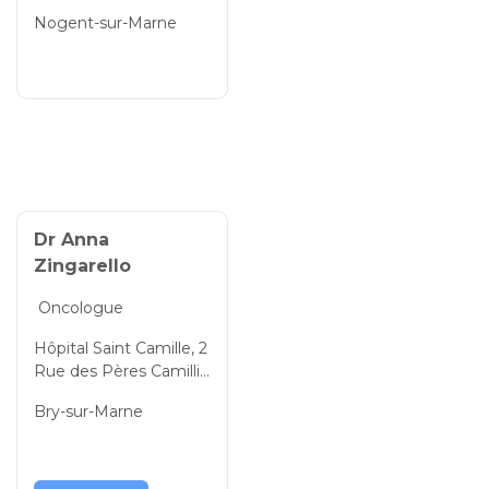
tteau, Nogent-sur-Mar
Nogent-sur-Marne
ne, Val-de-Marne, Île-d
e-France, 94130, Franc
e
Dr Anna
Zingarello
Oncologue
Hôpital Saint Camille, 2
Rue des Pères Camillie
ns, Bry-sur-Marne Val-d
Bry-sur-Marne
e-Marne, Île-de-France,
94360, France