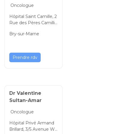
Oncologue
Hôpital Saint Camille, 2
Rue des Pères Camillie
ns, Bry-sur-Marne Val-d
Bry-sur-Marne
e-Marne, Île-de-France,
94360, France
Prendre rdv
Dr Valentine
Sultan-Amar
Oncologue
Hôpital Privé Armand
Brillard, 3/5 Avenue Wa