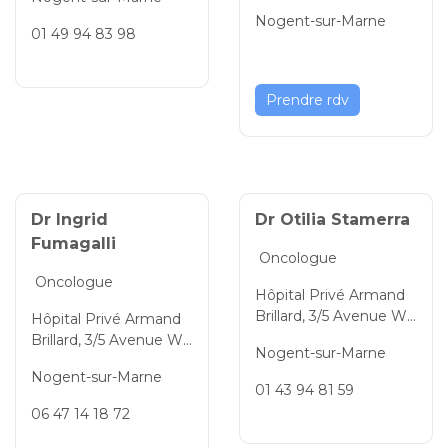
ne, Val-de-Marne, Île-d
tteau, Nogent-sur-Mar
Nogent-sur-Marne
e-France, 94130, Franc
ne, Val-de-Marne, Île-d
01 49 94 83 98
e
e-France, 94130, Franc
e
Prendre rdv
Dr Ingrid
Dr Otilia Stamerra
Fumagalli
Oncologue
Oncologue
Hôpital Privé Armand
Brillard, 3/5 Avenue Wa
Hôpital Privé Armand
tteau, Nogent-sur-Mar
Brillard, 3/5 Avenue Wa
Nogent-sur-Marne
ne, Val-de-Marne, Île-d
tteau, Nogent-sur-Mar
Nogent-sur-Marne
e-France, 94130, Franc
ne, Val-de-Marne, Île-d
01 43 94 81 59
e
e-France, 94130, Franc
06 47 14 18 72
e