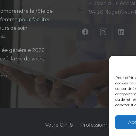
4 place du Général
omprendre le rôle de
94130 Nogent-sur
-femme pour faciliter
ours de soin
5h14
ée générale 2026 :
ez à la vie de votre
14h58
Pour offrir 
cookies pour
consentir à 
comportement
ou de retire
caractéristi
Ac
Votre CPTS
Professionnels de sant