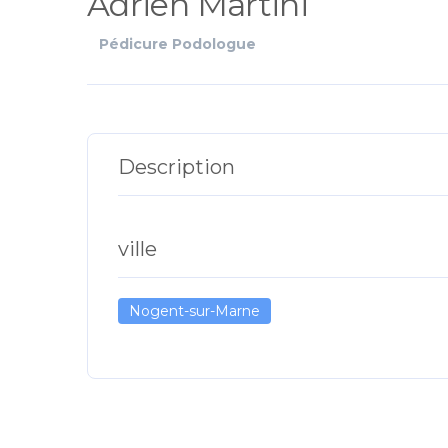
Adrien Martini
Pédicure Podologue
Description
ville
Nogent-sur-Marne