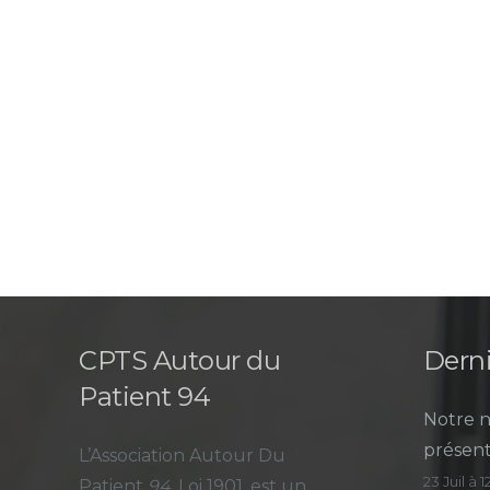
CPTS Autour du
Derni
Patient 94
Notre n
présent
L’Association Autour Du
23 Juil à 
Patient
94
, Loi 1901, est un