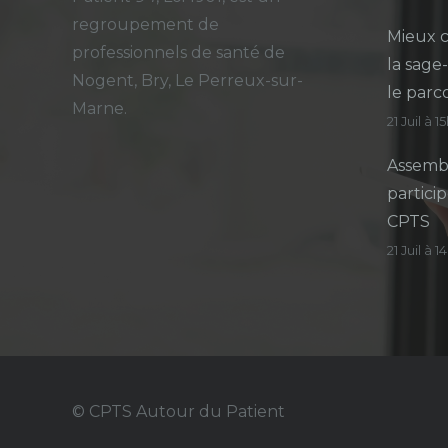
regroupement de
Mieux c
professionnels de santé de
la sage
Nogent, Bry, Le Perreux-sur-
le parc
Marne.
21 Juil à 1
Assembl
particip
CPTS
21 Juil à 
© CPTS Autour du Patient