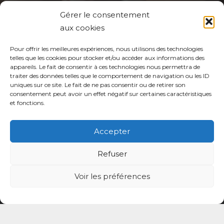
Gérer le consentement
Politique de protection des données de la CPTS
aux cookies
ADP 94
Pour offrir les meilleures expériences, nous utilisons des technologies
telles que les cookies pour stocker et/ou accéder aux informations des
appareils. Le fait de consentir à ces technologies nous permettra de
traiter des données telles que le comportement de navigation ou les ID
uniques sur ce site. Le fait de ne pas consentir ou de retirer son
consentement peut avoir un effet négatif sur certaines caractéristiques
et fonctions.
© CPTS Autour du Patient
Accepter
Votre CPTS
Refuser
Professionnels de santé
Voir les préférences
Usagers
Actualités