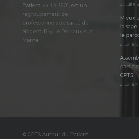
23 Juil à 
Patient
94
, Loi 1901, est un
regroupement de
Mieux c
professionnels de santé de
la sage
Nogent, Bry, Le Perreux-sur-
le parc
Marne.
21 Juil à 1
Assembl
particip
CPTS
21 Juil à 
© CPTS Autour du Patient