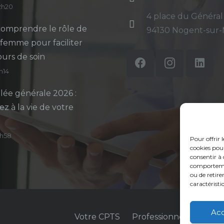
12h20
4 place du Général
omprendre le rôle de
94130 Nogent-sur
-femme pour faciliter
ours de soin
5h14
ée générale 2026 :
ez à la vie de votre
14h58
Pour offrir 
cookies pour
consentir à 
comportement
ou de retire
caractéristi
Ac
Votre CPTS
Professionnels de sant