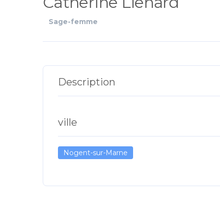
Catherine Lienard
Sage-femme
Description
ville
Nogent-sur-Marne