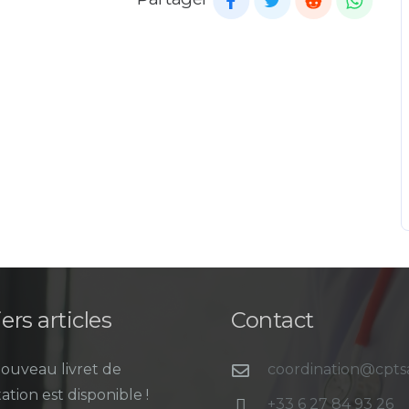
ers articles
Contact
ouveau livret de
coordination@cpt
ation est disponible !
+33 6 27 84 93 26