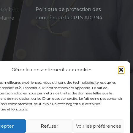
Politique de protection des
 Leclerc
données de la CPTS ADP 94
-Marne
Gérer le consentement aux cookies
les meilleures expériences, nous utilisons des technologies telles que les
 stocker et/ou accéder aux informations des appareils. Le fait de
ces technologies nous permettra de traiter des données telles que le
 de navigation ou les ID uniques sur ce site. Le fait de ne pas consentir
r son consentement peut avoir un effet négatif sur certaines
ques et fonctions.
cepter
Refuser
Voir les préférences
é
Usagers
Actualités
Adhérer
Contact