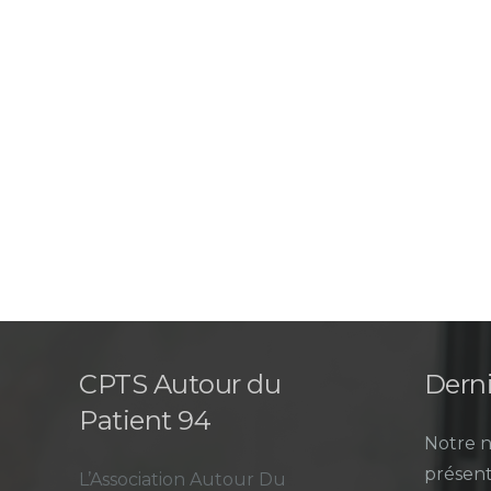
CPTS Autour du
Derni
Patient 94
Notre n
présent
L’Association Autour Du