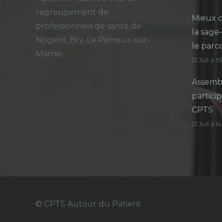
regroupement de
Mieux c
professionnels de santé de
la sage
Nogent, Bry, Le Perreux-sur-
le parc
Marne.
21 Juil à 1
Assembl
particip
CPTS
21 Juil à 
© CPTS Autour du Patient