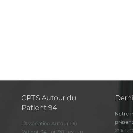
CPTS Autour du
Derni
Patient 94
Notre n
présent
L’Association Autour Du
23 Juil à 
Patient
94
, Loi 1901, est un