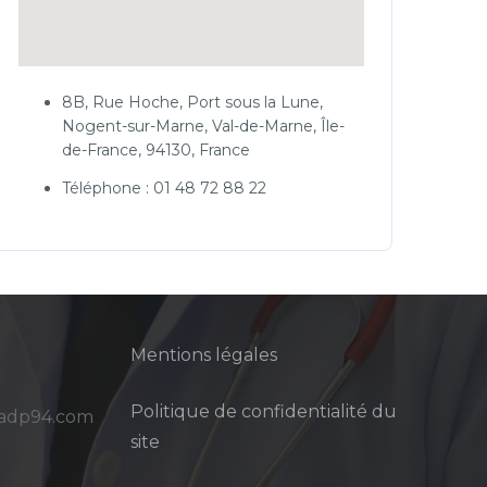
8B, Rue Hoche, Port sous la Lune,
Nogent-sur-Marne, Val-de-Marne, Île-
de-France, 94130, France
Téléphone : 01 48 72 88 22
Mentions légales
Politique de confidentialité du
sadp94.com
site