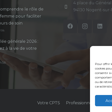
4 place du Général
omprendre le rôle de
94130 Nogent-sur
-femme pour faciliter
ours de soin
5h14
ée générale 2026 :
ez à la vie de votre
14h58
Pour offrir 
cookies pour
consentir à 
comportement
ou de retire
caractéristi
Ac
Votre CPTS
Professionnels de sant