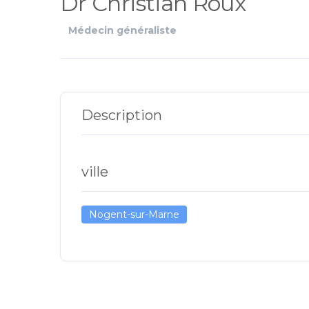
Dr Christian Roux
Médecin généraliste
Description
ville
Nogent-sur-Marne