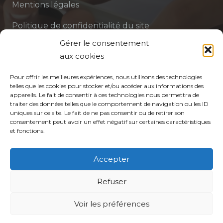
Mentions légales
Politique de confidentialité du site
Gérer le consentement
Politique de protection des données de la CPTS
aux cookies
ADP 94
Pour offrir les meilleures expériences, nous utilisons des technologies
telles que les cookies pour stocker et/ou accéder aux informations des
appareils. Le fait de consentir à ces technologies nous permettra de
traiter des données telles que le comportement de navigation ou les ID
uniques sur ce site. Le fait de ne pas consentir ou de retirer son
consentement peut avoir un effet négatif sur certaines caractéristiques
et fonctions.
© CPTS Autour du Patient
Accepter
Votre CPTS
Refuser
Professionnels de santé
Voir les préférences