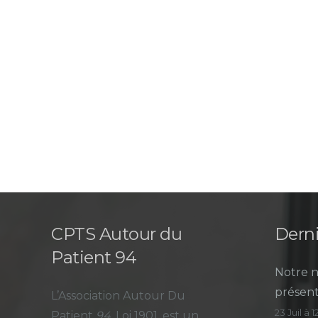
CPTS Autour du
Derni
Patient 94
Notre n
présent
L’Association Autour Du
23 Juil à 
Patient
94
, Loi 1901, est un