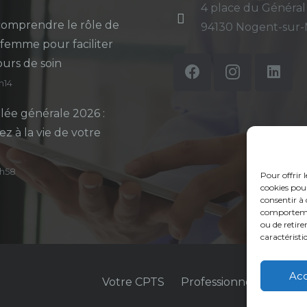
4 place du Général
omprendre le rôle de
94130 Nogent-sur
-femme pour faciliter
ours de soin
5h14
ée générale 2026 :
ez à la vie de votre
14h58
Pour offrir 
cookies pour
consentir à 
comportement
ou de retire
caractéristi
Ac
Votre CPTS
Professionnels de sant