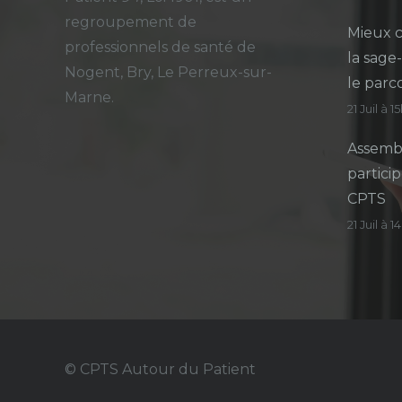
regroupement de
Mieux c
professionnels de santé de
la sage
Nogent, Bry, Le Perreux-sur-
le parc
Marne.
21 Juil à 1
Assembl
particip
CPTS
21 Juil à 
© CPTS Autour du Patient