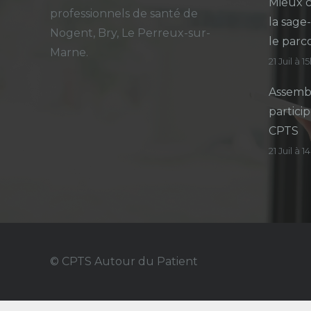
Mieux c
professionnels de santé de
la sage
Nogent, Bry, Le Perreux-sur-
le parc
Marne.
21 Juil à 1
Assembl
particip
CPTS
21 Juil à 
© CPTS Autour du Patient