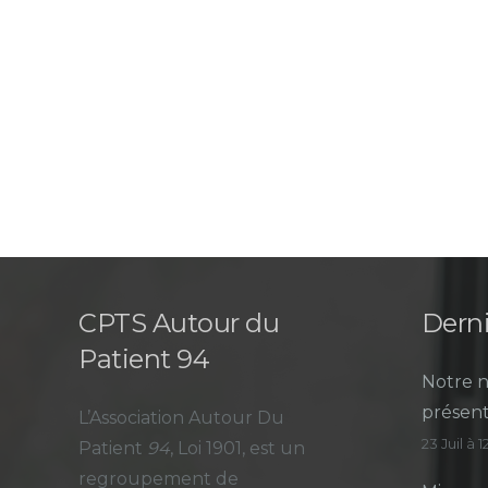
CPTS Autour du
Derni
Patient 94
Notre n
présent
L’Association Autour Du
23 Juil à 
Patient
94
, Loi 1901, est un
regroupement de