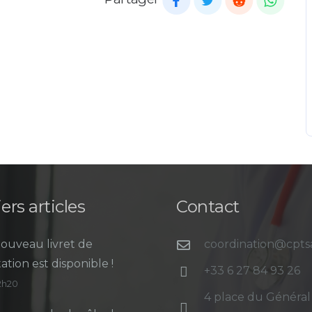
ers articles
Contact
ouveau livret de
coordination@cpt
ation est disponible !
+33 6 27 84 93 26
12h20
4 place du Général