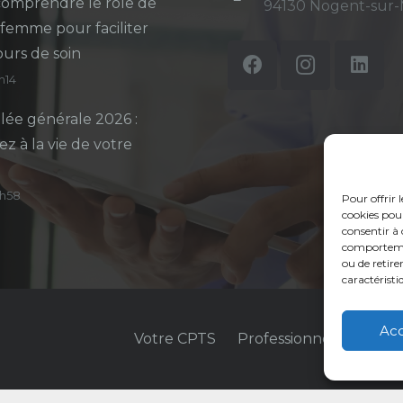
omprendre le rôle de
94130 Nogent-sur
-femme pour faciliter
ours de soin
5h14
ée générale 2026 :
ez à la vie de votre
14h58
Pour offrir 
cookies pour
consentir à 
comportement
ou de retire
caractéristi
Ac
Votre CPTS
Professionnels de sant