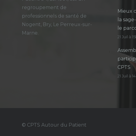
regroupement de
Mieux c
professionnels de santé de
la sage
Nogent, Bry, Le Perreux-sur-
le parc
Marne.
21 Juil à 1
Assembl
particip
CPTS
21 Juil à 
© CPTS Autour du Patient