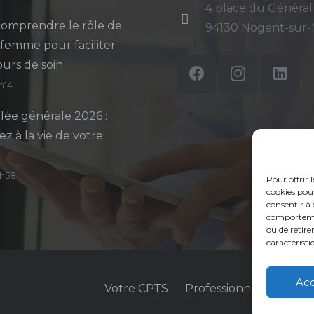
4 place du Général
omprendre le rôle de
94130 Nogent-sur
-femme pour faciliter
ours de soin
5h14
ée générale 2026 :
ez à la vie de votre
14h58
Pour offrir 
cookies pour
consentir à 
comportement
ou de retire
caractéristi
Ac
Votre CPTS
Professionnels de sant