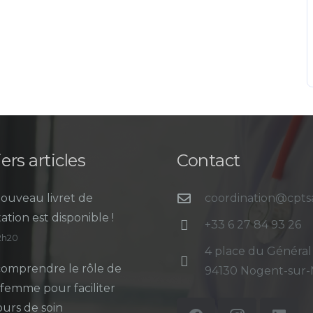
ers articles
Contact
ouveau livret de
coordination@cpt
ation est disponible !
+33 6 27 84 93 26
12h20
4 place du Général
omprendre le rôle de
94130 Nogent-sur
-femme pour faciliter
ours de soin