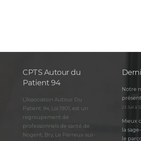
CPTS Autour du
Derni
Patient 94
Notre n
présent
L’Association Autour Du
23 Juil à 
Patient
94
, Loi 1901, est un
regroupement de
Mieux c
professionnels de santé de
la sage
Nogent, Bry, Le Perreux-sur-
le parc