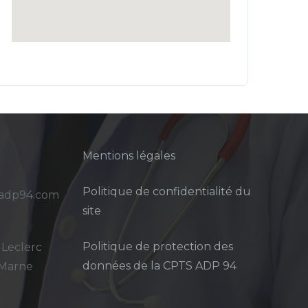
Mentions légales
Politique de confidentialité du
sadp94.com
site
Politique de protection des
 Leclerc
données de la CPTS ADP 94
-Marne