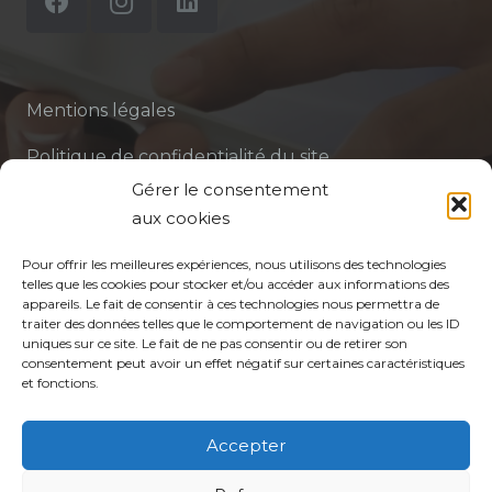
Mentions légales
Politique de confidentialité du site
Gérer le consentement
Politique de protection des données de la CPTS
aux cookies
ADP 94
Pour offrir les meilleures expériences, nous utilisons des technologies
telles que les cookies pour stocker et/ou accéder aux informations des
appareils. Le fait de consentir à ces technologies nous permettra de
traiter des données telles que le comportement de navigation ou les ID
uniques sur ce site. Le fait de ne pas consentir ou de retirer son
consentement peut avoir un effet négatif sur certaines caractéristiques
et fonctions.
© CPTS Autour du Patient
Accepter