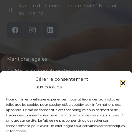
4 place du Général Leclerc 94130 Nogent-
sur-Marne
Mentions légales
Politique de confidentialité du site
Gérer le consentement
Politique de protection des données de la CPTS
aux cookies
ADP 94
Pour offrir les meilleures expériences, nous utilisons des technologies
telles que les cookies pour stocker et/ou accéder aux informations des
appareils. Le fait de consentir à ces technologies nous permettra de
traiter des données telles que le comportement de navigation ou les ID
uniques sur ce site. Le fait de ne pas consentir ou de retirer son
consentement peut avoir un effet négatif sur certaines caractéristiques
et fonctions.