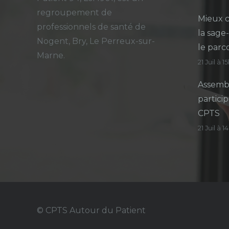
regroupement de
Mieux c
professionnels de santé de
la sage
Nogent, Bry, Le Perreux-sur-
le parc
Marne.
21 Juil à 1
Assembl
particip
CPTS
21 Juil à 
© CPTS Autour du Patient