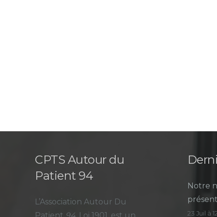
CPTS Autour du
Derni
Patient 94
Notre n
présent
L’Association Autour Du
23 Juil à 
Patient
94
, Loi 1901, est un