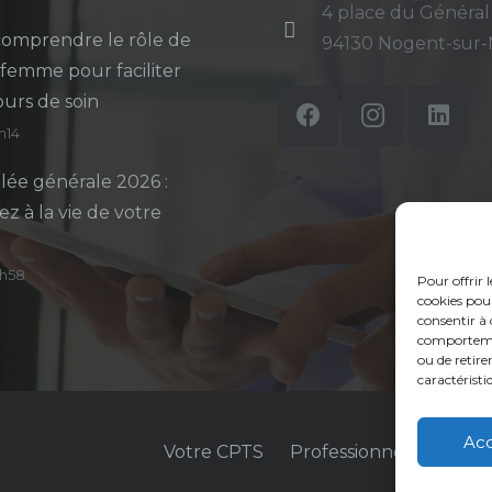
4 place du Général
omprendre le rôle de
94130 Nogent-sur
-femme pour faciliter
ours de soin
5h14
ée générale 2026 :
ez à la vie de votre
14h58
Pour offrir 
cookies pour
consentir à 
comportement
ou de retire
caractéristi
Ac
Votre CPTS
Professionnels de sant