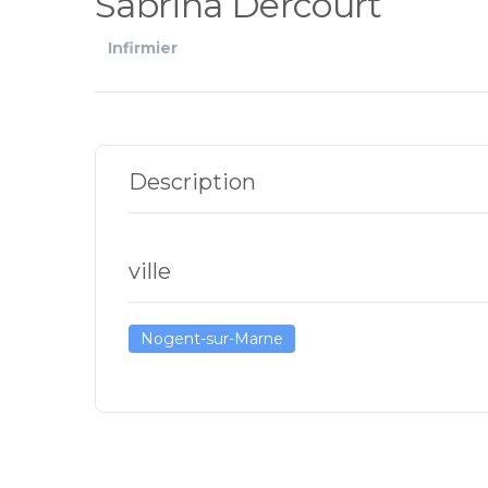
Sabrina Dercourt
Infirmier
Description
ville
Nogent-sur-Marne