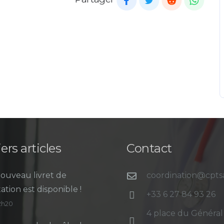
ers articles
Contact
ouveau livret de
coordination@cpt
ation est disponible !
+33 6 27 84 93 26
12h20
4 place du Général