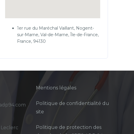
1er rue du Maréchal Vaillant, Nogent-
sur-Marne, Val-de-Marne, Île-de-France,
France, 94130
Mentions légales
Politique de confidentialité du
sadp94.com
site
Politique de protection des
 Leclerc