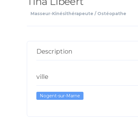
Tina Libeert
Masseur-Kinésithérapeute / Ostéopathe
Description
ville
Nogent-sur-Marne