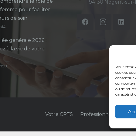
omprendre le rôle de
94130 Nogent-sur
-femme pour faciliter
ours de soin
5h14
ée générale 2026 :
ez à la vie de votre
14h58
Pour offrir 
cookies pour
consentir à 
comportement
ou de retire
caractéristi
Ac
Votre CPTS
Professionnels de sant