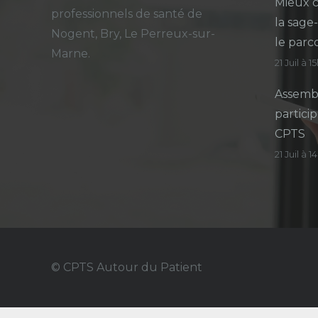
Mieux c
professionnels de santé de
la sage
Nogent, Bry, Le Perreux-sur-
le parc
Marne.
21 Juil à 1
Assembl
particip
CPTS
21 Juil à 
© CPTS Autour du Patient