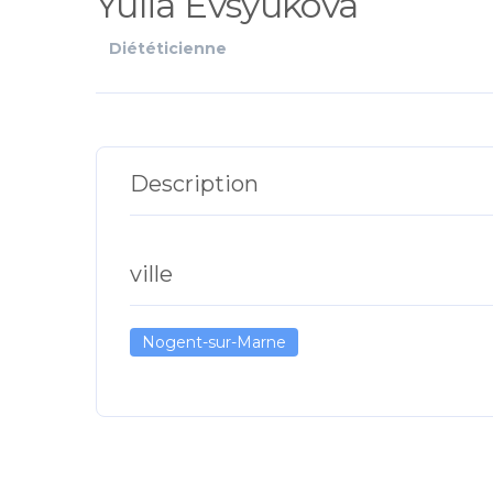
Yulia Evsyukova
Diététicienne
Description
ville
Nogent-sur-Marne