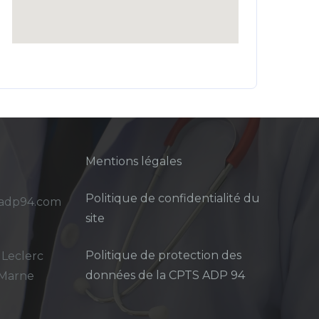
Mentions légales
Politique de confidentialité du
sadp94.com
site
Politique de protection des
 Leclerc
données de la CPTS ADP 94
-Marne