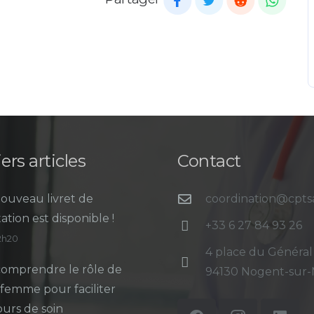
ers articles
Contact
ouveau livret de
coordination@cpt
ation est disponible !
+33 6 27 84 93 26
12h20
4 place du Général
omprendre le rôle de
94130 Nogent-sur
-femme pour faciliter
ours de soin