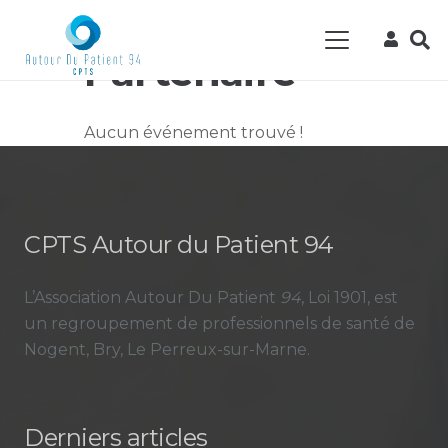
Evènement
Partenaire
Aucun événement trouvé !
CPTS Autour du Patient 94
L’Association Autour Du Patient
94
, Loi 1901, est
un regroupement de professionnels de santé de
Nogent, Bry, Le Perreux-sur-Marne.
Derniers articles