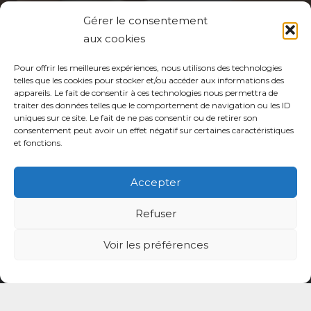
Gérer le consentement
Mentions légales
aux cookies
Politique de confidentialité du site
Pour offrir les meilleures expériences, nous utilisons des technologies
telles que les cookies pour stocker et/ou accéder aux informations des
Politique de protection des données de la CPTS
appareils. Le fait de consentir à ces technologies nous permettra de
ADP 94
traiter des données telles que le comportement de navigation ou les ID
uniques sur ce site. Le fait de ne pas consentir ou de retirer son
consentement peut avoir un effet négatif sur certaines caractéristiques
et fonctions.
Accepter
© CPTS Autour du Patient
Refuser
Votre CPTS
Voir les préférences
Professionnels de santé
Usagers