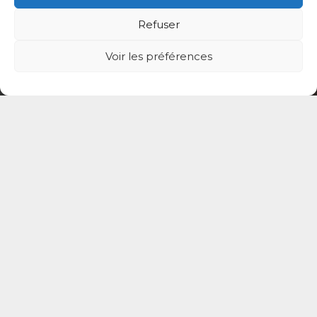
Politique de protection des données de la CPTS
Refuser
ADP 94
Voir les préférences
© CPTS Autour du Patient
Votre CPTS
Professionnels de santé
Usagers