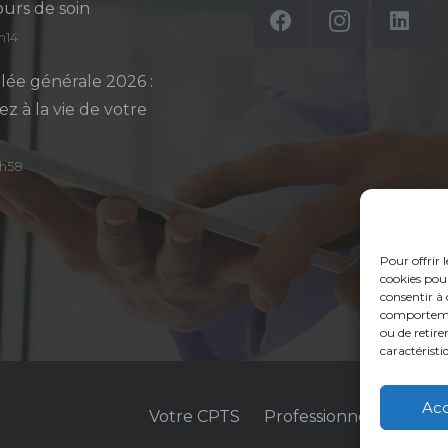
ours de soin
5h14
ée générale 2026 :
ez à la vie de votre
14h58
Pour offrir 
cookies pour
consentir à 
comportement
ou de retire
caractéristi
Ac
Votre CPTS
Professionnels de sant