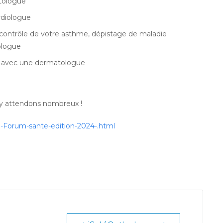
tologue
rdiologue
 contrôle de votre asthme, dépistage de maladie
ologue
es avec une dermatologue
s y attendons nombreux !
e-Forum-sante-edition-2024-.html