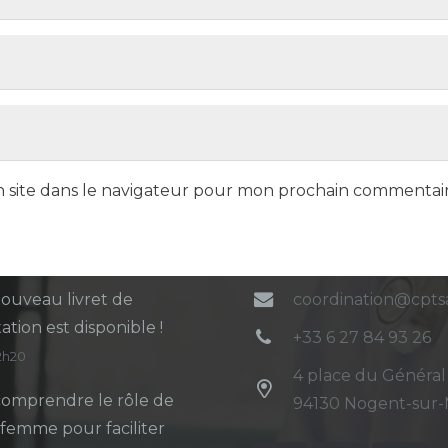
 site dans le navigateur pour mon prochain commentair
ers articles
Contact
ouveau livret de
coordination@cpt
ation est disponible !
+33 6 27 84 93 26
12h20
4 place du Général
omprendre le rôle de
94130 Nogent-sur
-femme pour faciliter