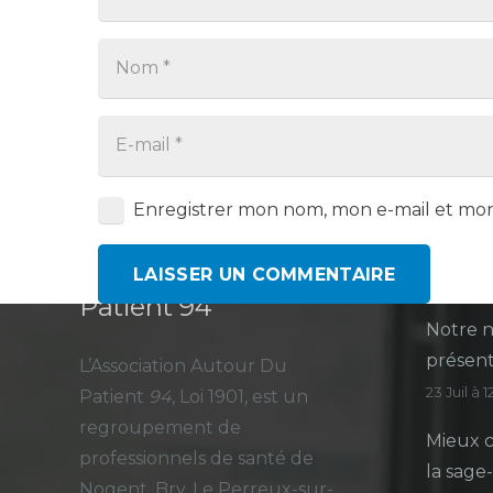
Enregistrer mon nom, mon e-mail et mon
CPTS Autour du
Derni
LAISSER UN COMMENTAIRE
Patient 94
Notre n
présent
L’Association Autour Du
23 Juil à 
Patient
94
, Loi 1901, est un
regroupement de
Mieux c
professionnels de santé de
la sage
Nogent, Bry, Le Perreux-sur-