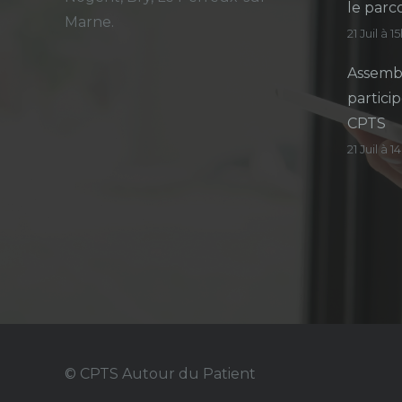
le parc
Marne.
21 Juil à 1
Assembl
particip
CPTS
21 Juil à 
© CPTS Autour du Patient