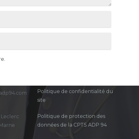
e.
Mentions légales
Politique de confidentialité du
sadp94.com
site
Politique de protection des
 Leclerc
données de la CPTS ADP 94
-Marne