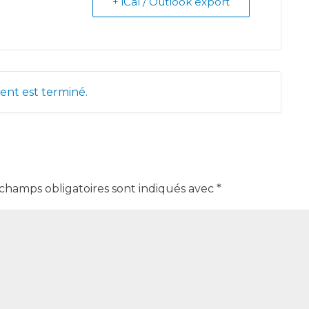
+ iCal / Outlook export
nt est terminé.
 champs obligatoires sont indiqués avec
*