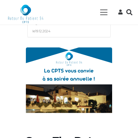
Accueil
Events - CPTS Autour du Patient
94
Évènement
Save the date : la CPTS
organise son AG et sa soirée annuelle
le19.12.2024