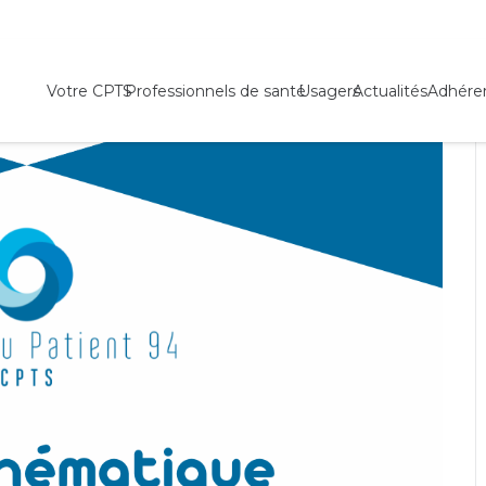
Soirée thématique « Insuffisance cardiaque : le rôle de chacun »
Votre CPTS
Professionnels de santé
Usagers
Actualités
Adhére