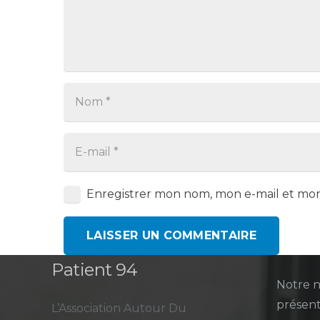
Enregistrer mon nom, mon e-mail et mon
LAISSER UN COMMENTAIRE
CPTS Autour du
Derni
Patient 94
Notre n
présent
L’Association Autour Du