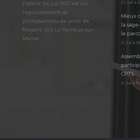
23 Juil à 
Patient
94
, Loi 1901, est un
regroupement de
Mieux c
professionnels de santé de
la sage
Nogent, Bry, Le Perreux-sur-
le parc
Marne.
21 Juil à 1
Assembl
particip
CPTS
21 Juil à 