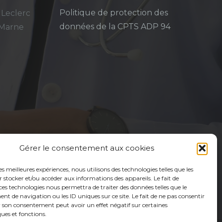
Politique de protection des
 Leclerc
données de la CPTS ADP 94
-Marne
Gérer le consentement aux cookies
les meilleures expériences, nous utilisons des technologies telles que les
 stocker et/ou accéder aux informations des appareils. Le fait de
ces technologies nous permettra de traiter des données telles que le
 de navigation ou les ID uniques sur ce site. Le fait de ne pas consentir
r son consentement peut avoir un effet négatif sur certaines
ques et fonctions.