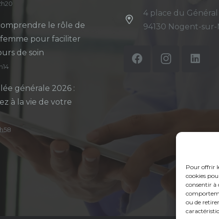
12h20
4 place du Général
omprendre le rôle de
94130 Nogent-sur
-femme pour faciliter
ours de soin
5h14
ée générale 2026 :
ez à la vie de votre
14h58
Pour offrir 
cookies pour
consentir à 
comportement
ou de retire
caractéristi