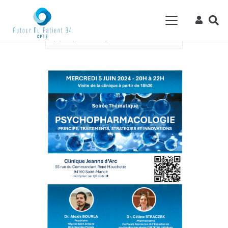
Accueil
Events - CPTS Autour du Patient
94
Formation
Soirée thématique
psychopharmacologie CPTS Autour du Bois