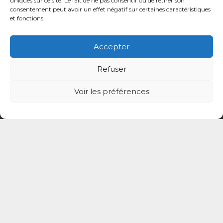
uniques sur ce site. Le fait de ne pas consentir ou de retirer son
ADP 94
consentement peut avoir un effet négatif sur certaines caractéristiques
et fonctions.
Accepter
Refuser
Voir les préférences
© CPTS Autour du Patient
Votre CPTS
Professionnels de santé