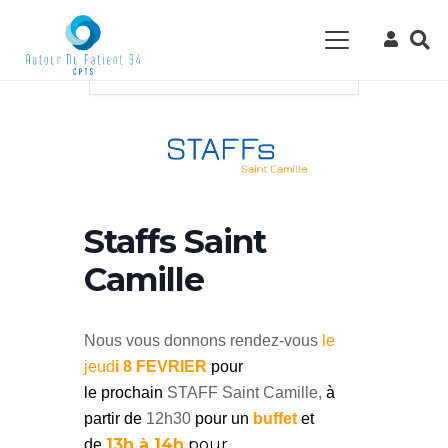
Accueil
Events - CPTS Autour du Patient
94
actualité
Évènement
Formation
Staffs Saint Camille
Staffs Saint
Camille
Nous vous donnons rendez-vous
le
jeud
i 8 FEVRIER
pour
le prochain
STAFF Saint Camille,
à
partir de
12h30
pour un
buffet
et
13h à 14h
pour
de