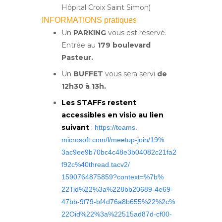
Hôpital Croix Saint Simon)
INFORMATIONS pratiques
Un
PARKING
vous est réservé.
Entrée au
179 boulevard
Pasteur.
Un
BUFFET
vous sera servi
de
12h30 à 13h.
Les STAFFs restent
accessibles en visio au lien
suivant
:
https://teams.
microsoft.com/l/meetup-join/
19%
3ac9ee9b70bc4c48e3b04082c21fa2
f92c%40thread.tacv2/
1590764875859?context=%7b%
22Tid%22%3a%228bb20689-4e69-
47bb-9f79-bf4d76a8b655%22%2c%
22Oid%22%3a%22515ad87d-cf00-