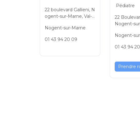
Pédiatre
22 boulevard Gallieni, N
ogent-sur-Marne, Val-d
22 Boulevard
e-Marne, Ile-de-France,
Nogent-sur
Nogent-sur-Marne
France, 94130
-de-Marne, 
Nogent-su
ce, France,
01 43 94 20 09
01 43 94 2
Prendre r