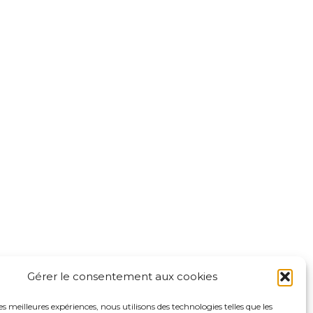
Mentions légales
Politique de confidentialité du
sadp94.com
site
Politique de protection des
 Leclerc
données de la CPTS ADP 94
-Marne
Gérer le consentement aux cookies
les meilleures expériences, nous utilisons des technologies telles que les