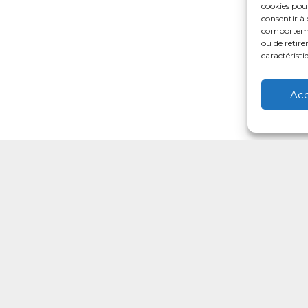
cookies pour
consentir à 
comportement
ou de retire
caractéristi
Ac
Votre CPTS
Professionnels de sant