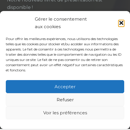
disponible !
23 Juil à 12h20
Gérer le consentement
aux cookies
Mieux comprendre le rôle de la sage-femme
pour faciliter le parcours de soin
Pour offrir les meilleures expériences, nous utilisons des technologies
21 Juil à 15h14
telles que les cookies pour stocker et/ou accéder aux informations des
appareils. Le fait de consentir à ces technologies nous permettra de
traiter des données telles que le comportement de navigation ou les ID
Assemblée générale 2026 : participez à la vie de
uniques sur ce site. Le fait de ne pas consentir ou de retirer son
votre CPTS
consentement peut avoir un effet négatif sur certaines caractéristiques
et fonctions.
21 Juil à 14h58
Accepter
Contact
Refuser
coordination@cptsadp94.com
Voir les préférences
+33 6 27 84 93 26