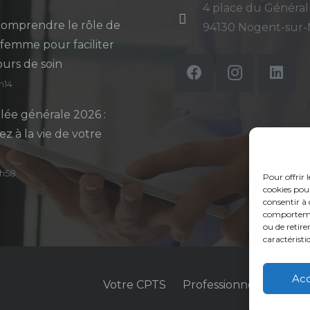
4 place du Général
omprendre le rôle de
94130 Nogent-sur
-femme pour faciliter
ours de soin
5h14
ée générale 2026 :
ez à la vie de votre
14h58
Pour offrir 
cookies pour
consentir à 
comportement
ou de retire
caractéristi
Ac
Votre CPTS
Professionnels de sant