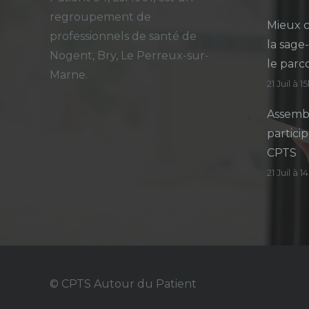
regroupement de
Mieux c
professionnels de santé de
la sage
Nogent, Bry, Le Perreux-sur-
le parc
Marne.
21 Juil à 1
Assembl
particip
CPTS
21 Juil à 
© CPTS Autour du Patient