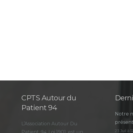
CPTS Autour du
Derni
Patient 94
Notre n
présent
L’Association Autour Du
23 Juil à 
Patient
94
, Loi 1901, est un