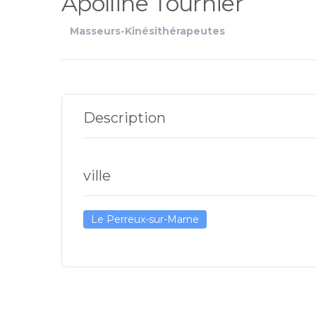
Apolline Tournier
Masseurs-Kinésithérapeutes
Description
ville
Le Perreux-sur-Marne