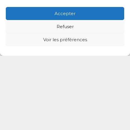
Anaïs Groult
Accepter
Masseur-Kinésithérapeute
50 avenue Ledru Rollin, Le Perreux-sur-Marne, Val-de-
Refuser
Marne, Île-de-France, 94170, France
Voir les préférences
Le Perreux-sur-Marne
Prendre rdv
Salomé Attuil
Masseur-Kinésithérapeute
1 bis Villa Florian, 94170 Le Perreux-sur-Marne, Val-de-M
arne, Île-de-France, France