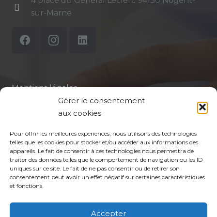
4 place du Général Leclerc 94130 Nogent-
sur-Marne
Mentions légales
Gérer le consentement
Politique de confidentialité du site
aux cookies
Politique de protection des données de la CPTS
Pour offrir les meilleures expériences, nous utilisons des technologies
ADP 94
telles que les cookies pour stocker et/ou accéder aux informations des
appareils. Le fait de consentir à ces technologies nous permettra de
traiter des données telles que le comportement de navigation ou les ID
uniques sur ce site. Le fait de ne pas consentir ou de retirer son
consentement peut avoir un effet négatif sur certaines caractéristiques
et fonctions.
Accepter