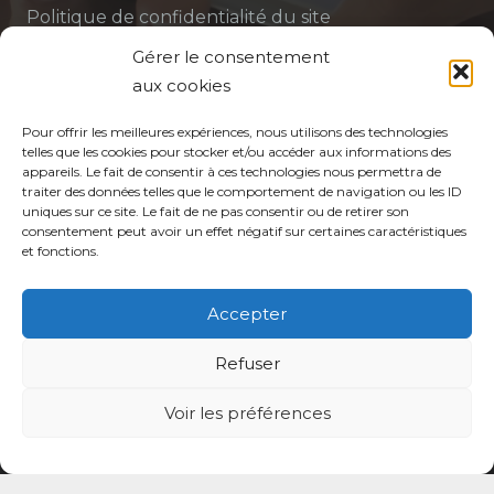
Politique de confidentialité du site
Gérer le consentement
Politique de protection des données de la CPTS
aux cookies
ADP 94
Pour offrir les meilleures expériences, nous utilisons des technologies
telles que les cookies pour stocker et/ou accéder aux informations des
appareils. Le fait de consentir à ces technologies nous permettra de
traiter des données telles que le comportement de navigation ou les ID
uniques sur ce site. Le fait de ne pas consentir ou de retirer son
consentement peut avoir un effet négatif sur certaines caractéristiques
et fonctions.
© CPTS Autour du Patient
Accepter
Votre CPTS
Refuser
Professionnels de santé
Voir les préférences
Usagers