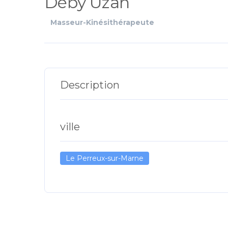
Déby Uzan
Masseur-Kinésithérapeute
Description
ville
Le Perreux-sur-Marne