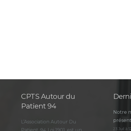
CPTS Autour du
Derni
Patient 94
Notre n
présent
L’Association Autour Du
23 Juil à 
Patient
94
, Loi 1901, est un