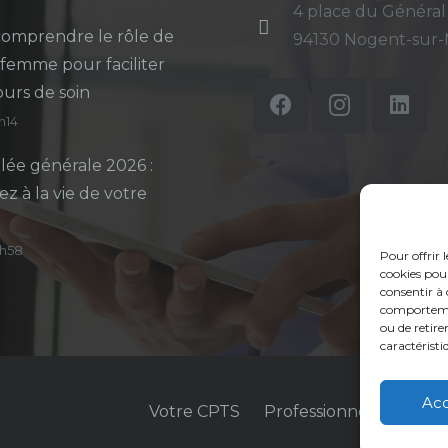
4 place du Général
omprendre le rôle de
94130 Nogent-sur
-femme pour faciliter
ours de soin
5h14
ée générale 2026 :
ez à la vie de votre
14h58
Pour offrir 
cookies pour
consentir à 
comportement
ou de retire
caractéristi
Ac
Votre CPTS
Professionnels de sant