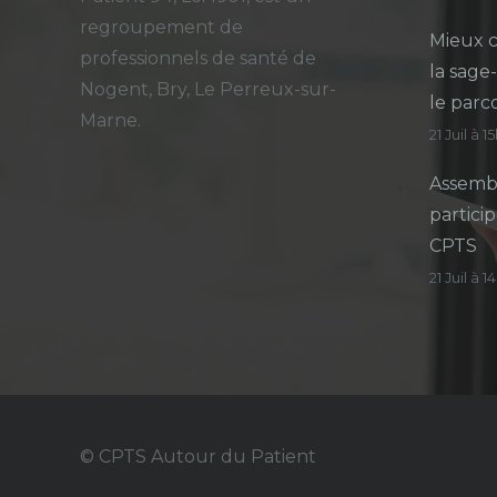
regroupement de
Mieux c
professionnels de santé de
la sage
Nogent, Bry, Le Perreux-sur-
le parc
Marne.
21 Juil à 1
Assembl
particip
CPTS
21 Juil à 
© CPTS Autour du Patient