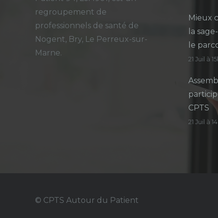
regroupement de
Mieux c
professionnels de santé de
la sage
Nogent, Bry, Le Perreux-sur-
le parc
Marne.
21 Juil à 1
Assembl
particip
CPTS
21 Juil à 
© CPTS Autour du Patient