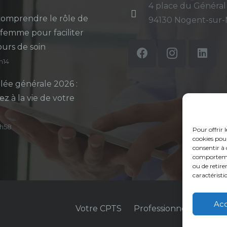
4 place du Général
omprendre le rôle de
94130 Nogent-sur
-femme pour faciliter
ours de soin
5h14
ée générale 2026 :
ez à la vie de votre
14h58
Pour offrir 
cookies pour
consentir à 
comportement
ou de retire
caractéristi
Ac
Votre CPTS
Professionnels de sant