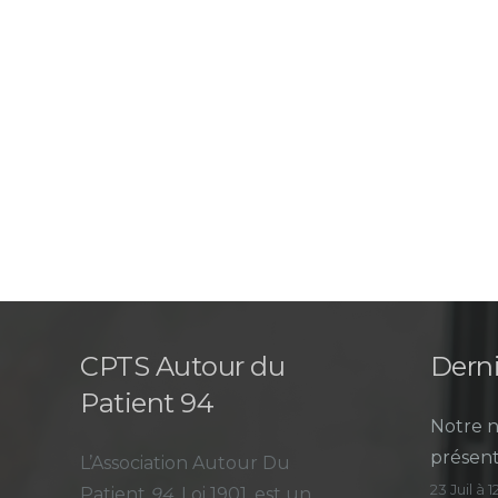
CPTS Autour du
Derni
Patient 94
Notre n
présent
L’Association Autour Du
23 Juil à 
Patient
94
, Loi 1901, est un