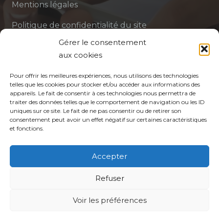
Mentions légales
Politique de confidentialité du site
Gérer le consentement
Politique de protection des données de la CPTS
aux cookies
ADP 94
Pour offrir les meilleures expériences, nous utilisons des technologies
telles que les cookies pour stocker et/ou accéder aux informations des
appareils. Le fait de consentir à ces technologies nous permettra de
traiter des données telles que le comportement de navigation ou les ID
uniques sur ce site. Le fait de ne pas consentir ou de retirer son
consentement peut avoir un effet négatif sur certaines caractéristiques
et fonctions.
© CPTS Autour du Patient
Accepter
Votre CPTS
Refuser
Professionnels de santé
Voir les préférences