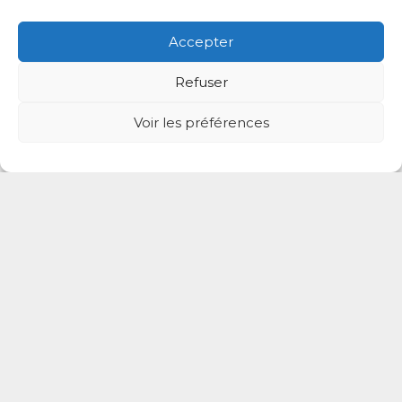
Hôpital Privé de Marne-la-Vallée 33 Rue Léon Menu, 94
Accepter
360 Bry-sur-Marne, Val-de-Marne, Île-de-France, France
Refuser
Bry-sur-Marne
Voir les préférences
Prendre rdv
Dr Mihaela Nimerciag
Gynécologue
Hôpital Privé de Marne-la-Vallée 33 Rue Léon Menu, 94
360 Bry-sur-Marne, Val-de-Marne, Île-de-France, France
Bry-sur-Marne