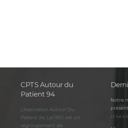
CPTS Autour du
Derni
Patient 94
Notre n
présent
L’Association Autour Du
23 Juil à 
Patient
94
, Loi 1901, est un
regroupement de