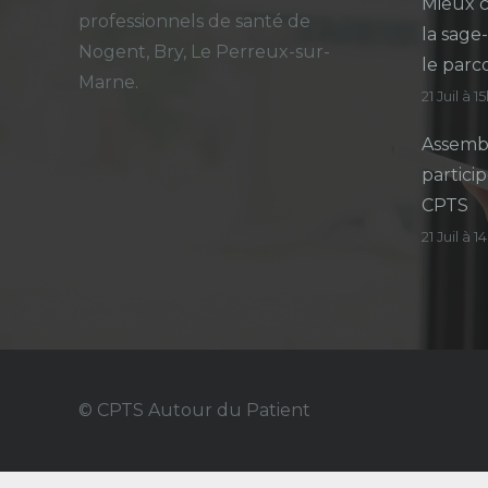
Mieux c
professionnels de santé de
la sage
Nogent, Bry, Le Perreux-sur-
le parc
Marne.
21 Juil à 1
Assembl
particip
CPTS
21 Juil à 
© CPTS Autour du Patient