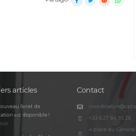
ers articles
Contact
ouveau livret de
coordination@cpt
ation est disponible !
+33 6 27 84 93 26
12h20
4 place du Général