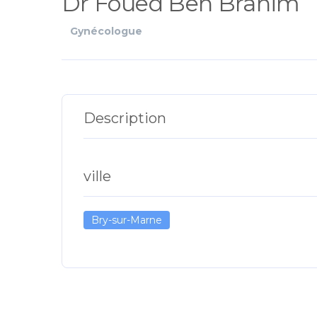
Dr Foued Ben Brahim
Gynécologue
Description
ville
Bry-sur-Marne