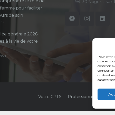
omprendre le rôle de
94130 Nogent-sur
-femme pour faciliter
ours de soin
5h14
ée générale 2026 :
ez à la vie de votre
14h58
Pour offrir 
cookies pour
consentir à 
comportement
ou de retire
caractéristi
Ac
Votre CPTS
Professionnels de sant