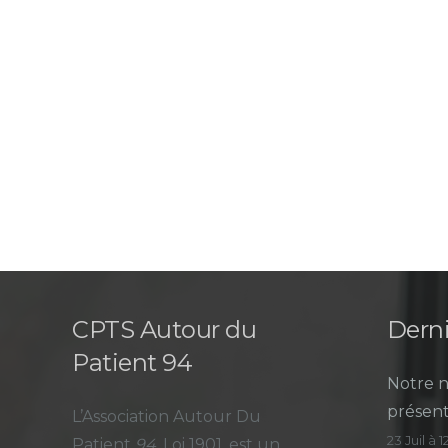
CPTS Autour du
Derni
Patient 94
Notre n
présent
L’Association Autour Du
23 Juil à 
Patient
94
, Loi 1901, est un