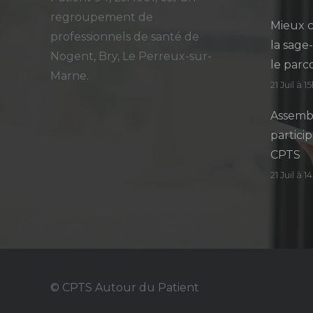
regroupement de
Mieux c
professionnels de santé de
la sage
Nogent, Bry, Le Perreux-sur-
le parc
Marne.
21 Juil à 1
Assembl
particip
CPTS
21 Juil à 
© CPTS Autour du Patient