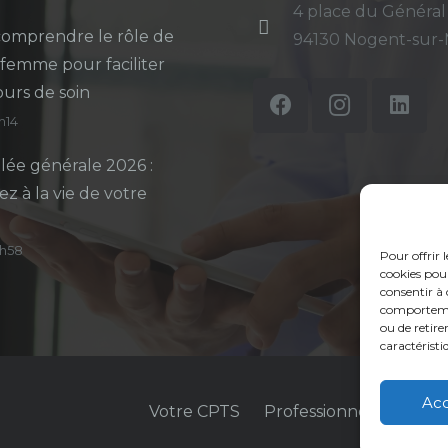
4 place du Général
omprendre le rôle de
94130 Nogent-sur
-femme pour faciliter
ours de soin
5h14
ée générale 2026 :
ez à la vie de votre
14h58
Pour offrir 
cookies pour
consentir à 
comportement
ou de retire
caractéristi
Ac
Votre CPTS
Professionnels de sant