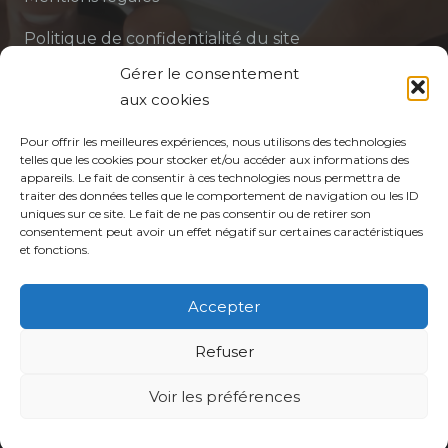
Politique de confidentialité du site
Gérer le consentement
Politique de protection des données de la CPTS
aux cookies
ADP 94
Pour offrir les meilleures expériences, nous utilisons des technologies
telles que les cookies pour stocker et/ou accéder aux informations des
appareils. Le fait de consentir à ces technologies nous permettra de
traiter des données telles que le comportement de navigation ou les ID
uniques sur ce site. Le fait de ne pas consentir ou de retirer son
consentement peut avoir un effet négatif sur certaines caractéristiques
et fonctions.
© CPTS Autour du Patient
Accepter
Votre CPTS
Refuser
Professionnels de santé
Voir les préférences
Usagers