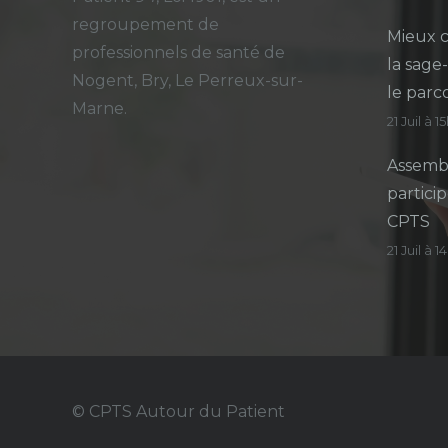
regroupement de
Mieux c
professionnels de santé de
la sage
Nogent, Bry, Le Perreux-sur-
le parc
Marne.
21 Juil à 1
Assembl
particip
CPTS
21 Juil à 
© CPTS Autour du Patient