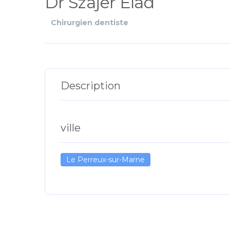
Dr Szajer Elad
Chirurgien dentiste
Description
ville
Le Perreux-sur-Marne