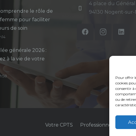
4 place du Général
omprendre le rôle de
94130 Nogent-sur
-femme pour faciliter
ours de soin
5h14
ée générale 2026 :
ez à la vie de votre
14h58
Pour offrir 
cookies pour
consentir à 
comportement
ou de retire
caractéristi
Ac
Votre CPTS
Professionnels de sant