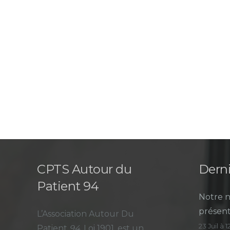
CPTS Autour du
Derni
Patient 94
Notre n
présent
L’Association Autour Du
23 Juil à 
Patient
94
, Loi 1901, est un