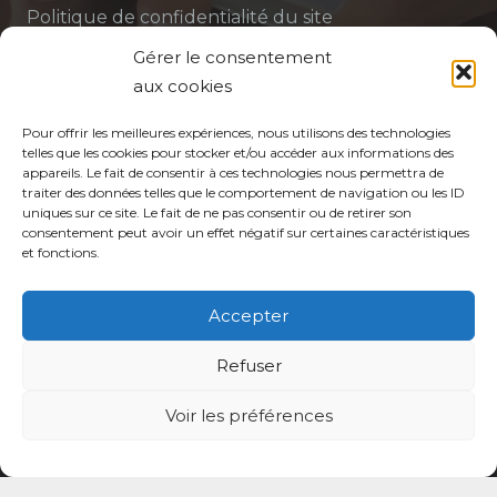
Politique de confidentialité du site
Gérer le consentement
Politique de protection des données de la CPTS
aux cookies
ADP 94
Pour offrir les meilleures expériences, nous utilisons des technologies
telles que les cookies pour stocker et/ou accéder aux informations des
appareils. Le fait de consentir à ces technologies nous permettra de
traiter des données telles que le comportement de navigation ou les ID
uniques sur ce site. Le fait de ne pas consentir ou de retirer son
consentement peut avoir un effet négatif sur certaines caractéristiques
et fonctions.
© CPTS Autour du Patient
Accepter
Votre CPTS
Refuser
Professionnels de santé
Voir les préférences
Usagers