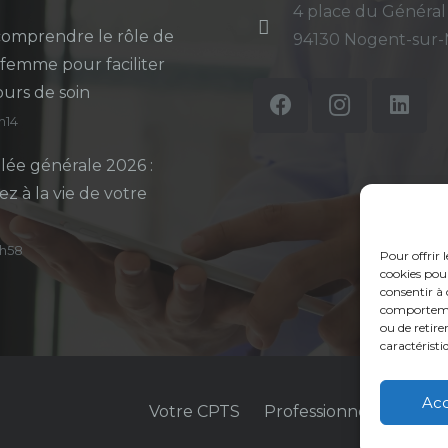
4 place du Général
omprendre le rôle de
94130 Nogent-sur
-femme pour faciliter
ours de soin
5h14
ée générale 2026 :
ez à la vie de votre
14h58
Pour offrir 
cookies pour
consentir à 
comportement
ou de retire
caractéristi
Ac
Votre CPTS
Professionnels de sant