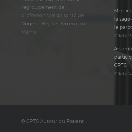
regroupement de
Mieux c
professionnels de santé de
la sage
Nogent, Bry, Le Perreux-sur-
le parc
Marne.
21 Juil à 1
Assembl
particip
CPTS
21 Juil à 
© CPTS Autour du Patient