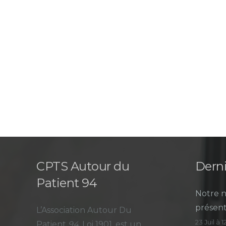
CPTS Autour du
Derni
Patient 94
Notre n
présent
L’Association Autour Du
23 Juil à 
Patient
94
, Loi 1901, est un