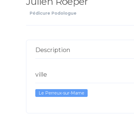
Julien Roeper
Pédicure Podologue
Description
ville
Le Perreux-sur-Marne