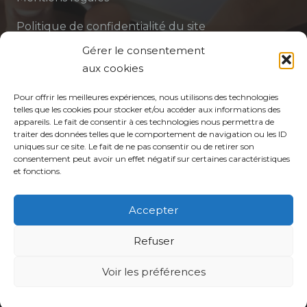
Politique de confidentialité du site
Gérer le consentement
Politique de protection des données de la CPTS
aux cookies
ADP 94
Pour offrir les meilleures expériences, nous utilisons des technologies
telles que les cookies pour stocker et/ou accéder aux informations des
appareils. Le fait de consentir à ces technologies nous permettra de
traiter des données telles que le comportement de navigation ou les ID
uniques sur ce site. Le fait de ne pas consentir ou de retirer son
consentement peut avoir un effet négatif sur certaines caractéristiques
et fonctions.
© CPTS Autour du Patient
Accepter
Votre CPTS
Refuser
Professionnels de santé
Voir les préférences
Usagers